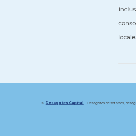
incl
consor
locale
©
Desagotes Capital
- Desagotes de sótanos, desag