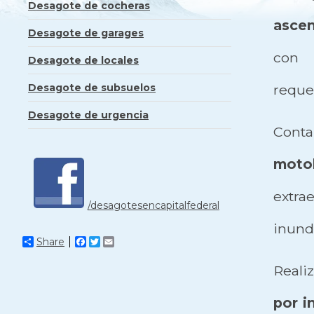
Desagote de cocheras
ascen
Desagote de garages
con 
Desagote de locales
Desagote de subsuelos
requer
Desagote de urgencia
Cont
moto
extr
/desagotesencapitalfederal
inunda
Share
Facebook
Twitter
Email
Real
por i